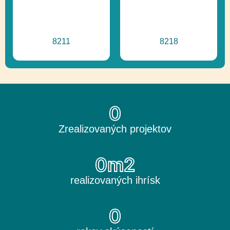
8211
8218
0
Zrealizovaných projektov
0
m2
realizovaných ihrísk
0