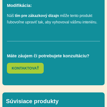
Modifikácia:
Celková výška
32 cm
Náš
tím pre zákazkový dizajn
môže tento produkt
ľubovoľne upraviť tak, aby vyhovoval vášmu interiéru.
Výška voľného
32 cm
pádu
Regulácia emócií,
Funkčnosť
Socializácia,
Máte záujem či potrebujete konzultáciu?
Uchopenie
KONTAKTOVAŤ
Ďalšie informácie
Recyklácia
Súvisiace produkty