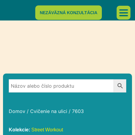
NEZÁVÄZNÁ KONZULTÁCIA
Domov
/
Cvičenie na ulici
/ 7603
Kolekcie:
Street Workout