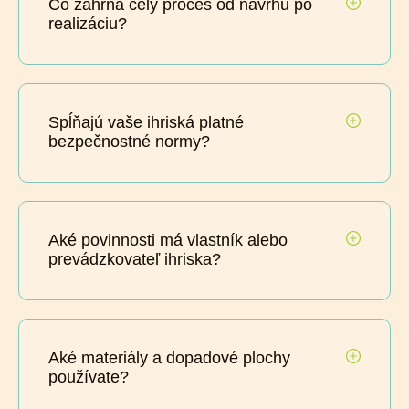
Čo zahŕňa celý proces od návrhu po
realizáciu?
Spĺňajú vaše ihriská platné
bezpečnostné normy?
Aké povinnosti má vlastník alebo
prevádzkovateľ ihriska?
Aké materiály a dopadové plochy
používate?