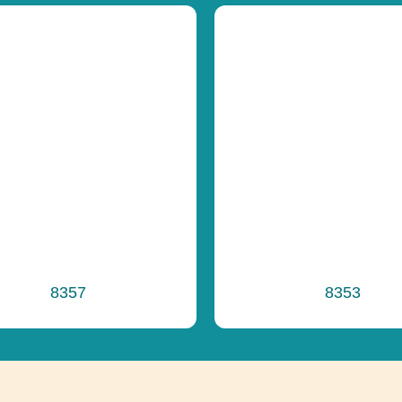
Celková výška
Výška platformy
Výška voľného 
Funkčnosť
8357
8353
Ďalšie informáci