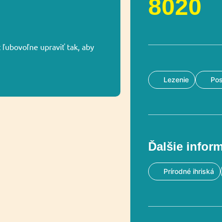
8020
ľubovoľne upraviť tak, aby
Lezenie
Po
Ďalšie infor
Prírodné ihriská