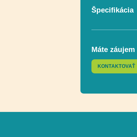
Špecifikácia
Funkčnosť
Máte záujem 
V súlade s norm
KONTAKTOVAŤ
Vekový rozsah
Rozmer
Rozmer bezpečn