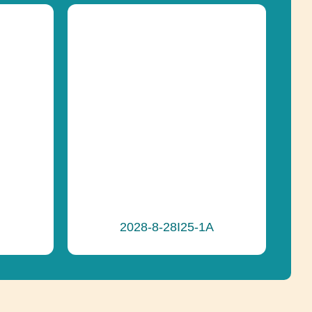
301 cm
90, 120, 150 cm
pádu
150 cm
Lezenie, Posuvné,
2028-8-28I25-1A
Socializácia, Vyvažovanie
e
Prírodné ihriská, Recyklácia