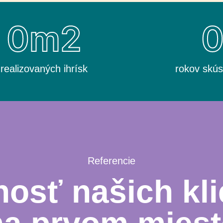
0
m2
realizovaných ihrísk
rokov skús
Referencie
osť našich kli