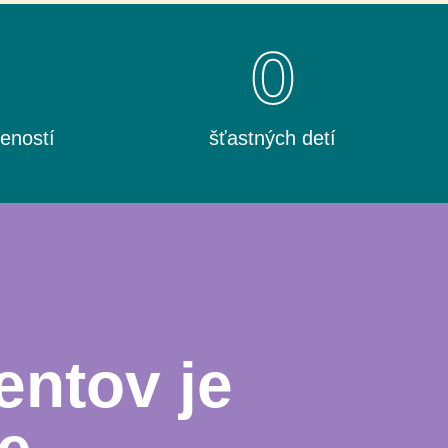
0
0
eností
šťastných detí
entov je