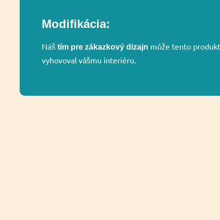
Modifikácia:
Náš
môže tento produkt 
tím pre zákazkový dizajn
vyhovoval vášmu interiéru.