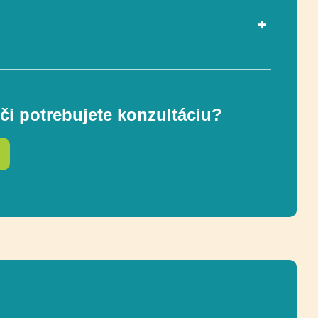
Vyvažovanie, Lezenie,
Posuvné, Socializácia
či potrebujete konzultáciu?
ou EN 1176-1
Áno
3-12
530 x 491 cm
ostnej zóny
880 x 841 cm (47 m²)