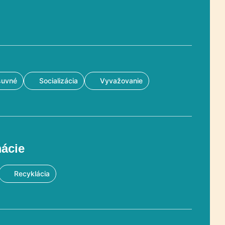
suvné
Socializácia
Vyvažovanie
mácie
Recyklácia