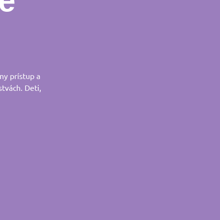
e
ny prístup a
stvách. Deti,