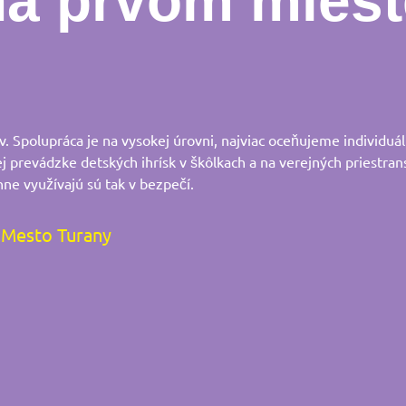
na prvom miest
 Spolupráca je na vysokej úrovni, najviac oceňujeme individuál
ej prevádzke detských ihrísk v škôlkach a na verejných priestran
nne využívajú sú tak v bezpečí.
Mesto Turany