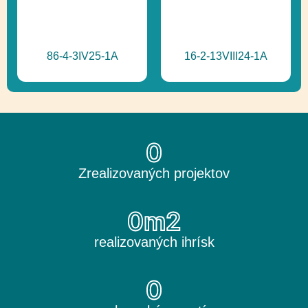
86-4-3IV25-1A
16-2-13VIII24-1A
0
Zrealizovaných projektov
0
m2
realizovaných ihrísk
0