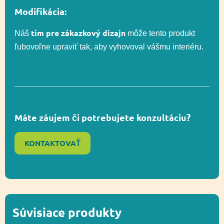
Modifikácia:
Rozmer
616 x 1244 cm (53
bezpečnostnej zóny
m²)
tím pre zákazkový dizajn
Náš
môže tento produkt
ľubovoľne upraviť tak, aby vyhovoval vášmu interiéru.
Celková výška
460 cm
Výška platformy
77, 108, 117, 140 cm
Máte záujem či potrebujete konzultáciu?
Výška voľného
KONTAKTOVAŤ
140 cm
pádu
Lezenie, Posuvné,
Funkčnosť
Socializácia,
Vyvažovanie
Súvisiace produkty