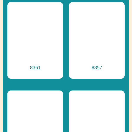
Prírodné ihriská,
Ďalšie informácie
Recyklácia
8361
8357