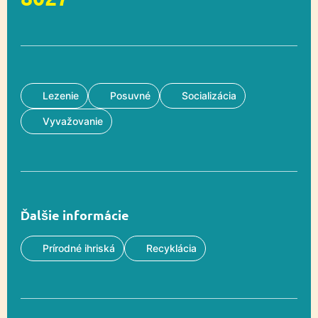
Lezenie
Posuvné
Socializácia
Vyvažovanie
Ďalšie informácie
Prírodné ihriská
Recyklácia