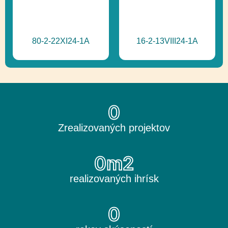
80-2-22XI24-1A
16-2-13VIII24-1A
0
Zrealizovaných projektov
0
m2
realizovaných ihrísk
0