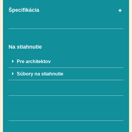
Špecifikácia
Posuvné,
Funkčnosť
Socializácia
Na stiahnutie
V súlade s normou
Pre architektov
Áno
EN 1176-1
Súbory na stiahnutie
Vekový rozsah
1-8
Rozmer
253 x 95 cm
Rozmer