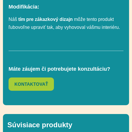
603 x 395 cm (19 m²)
bezpečnostnej zóny
Modifikácia:
Náš
tím pre zákazkový dizajn
môže tento produkt
Celková výška
170 cm
ľubovoľne upraviť tak, aby vyhovoval vášmu interiéru.
Výška platformy
59 cm
Máte záujem či potrebujete konzultáciu?
Výška voľného
59 cm
pádu
KONTAKTOVAŤ
Posuvné,
Funkčnosť
Socializácia
Súvisiace produkty
Prírodné ihriská,
Ďalšie informácie