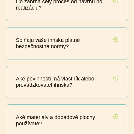
Čo zahŕňa celý proces od návrhu po
realizáciu?
Spĺňajú vaše ihriská platné
bezpečnostné normy?
Aké povinnosti má vlastník alebo
prevádzkovateľ ihriska?
Aké materiály a dopadové plochy
používate?