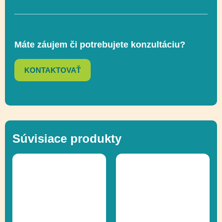
hojdačkách
Hojdanie na
Máte záujem či potrebujete konzultáciu?
hojdačkách,
Funkčnosť
Socializácia,
KONTAKTOVAŤ
Uchopenie
Prírodné ihriská,
Ďalšie informácie
Recyklácia
Súvisiace produkty