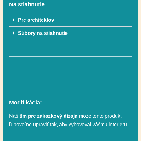
Na stiahnutie
Rozmer
ca. 20 x 450 cm
Pre architektov
Súbory na stiahnutie
Rozmer
ca. 720 x 375 cm
bezpečnostnej zóny
(25,2 m²)
Celková výška
ca. 235 cm
Výška voľného
cca. 134 cm
pádu
Modifikácia:
Náš
tím pre zákazkový dizajn
môže tento produkt
Uchopenie,
ľubovoľne upraviť tak, aby vyhovoval vášmu interiéru.
Socializácia,
Funkčnosť
Hojdanie na