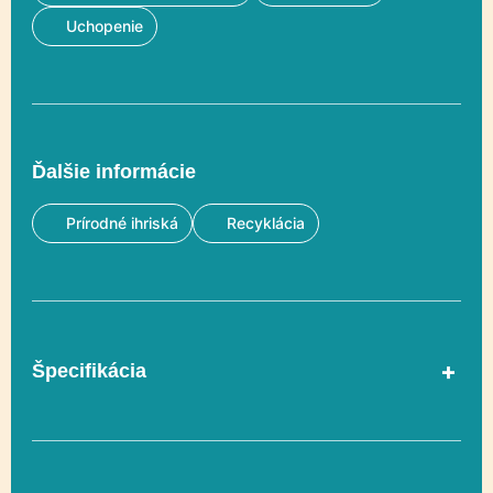
Uchopenie
Ďalšie informácie
Prírodné ihriská
Recyklácia
Špecifikácia
Vekový rozsah
3-12