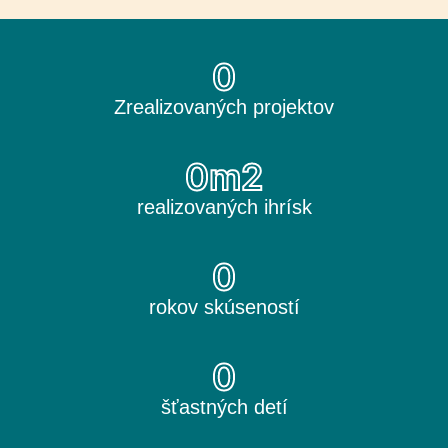
0
Zrealizovaných projektov
0
m2
realizovaných ihrísk
0
rokov skúseností
0
šťastných detí