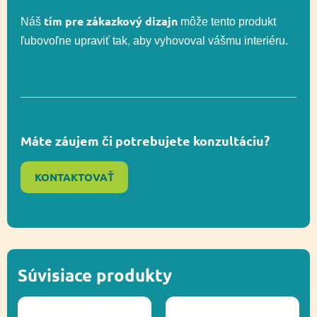
tím pre zákazkový dizajn
Náš
môže tento produkt
ľubovoľne upraviť tak, aby vyhovoval vášmu interiéru.
Rozmer
ca. 555 x 475 cm (ca.
bezpečnostnej zóny
20,5 m²)
Celková výška
ca.170 cm
Máte záujem či potrebujete konzultáciu?
Výška voľného
KONTAKTOVAŤ
ca. 45 cm
pádu
Kreativita,
Funkčnosť
Socializácia,
Vyvažovanie
Súvisiace produkty