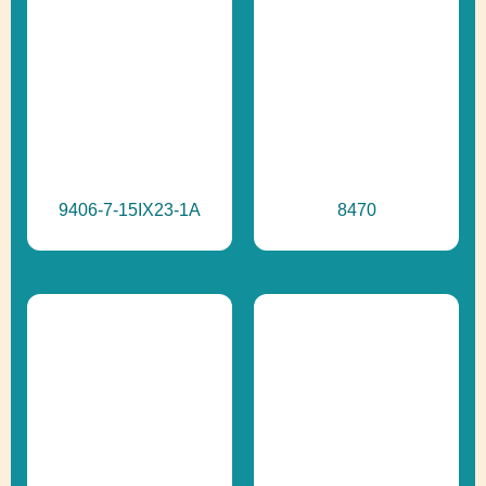
Prírodné ihriská,
Ďalšie informácie
Recyklácia
9406-7-15IX23-1A
8470