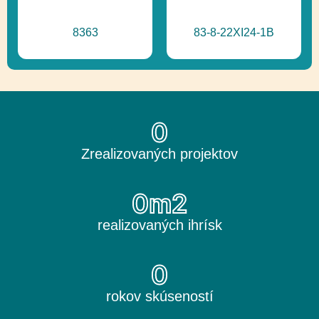
8363
83-8-22XI24-1B
0
Zrealizovaných projektov
0
m2
realizovaných ihrísk
0
rokov skúseností