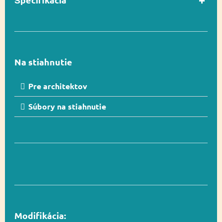
Vyvažovanie,
Funkčnosť
Kreativita,
Socializácia
Na stiahnutie
Pre architektov
Počet používateľov
10
Súbory na stiahnutie
V súlade s normou
Áno
EN 1176-1
Vekový rozsah
1 – 12
Modifikácia:
Rozmer
ca. 255 x 175 cm