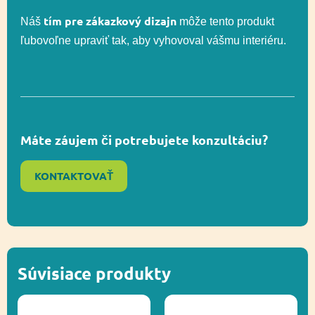
tím pre zákazkový dizajn
Náš
môže tento produkt
Celková výška
313 cm
ľubovoľne upraviť tak, aby vyhovoval vášmu interiéru.
Výška voľného
150 cm
pádu
Máte záujem či potrebujete konzultáciu?
Lezenie,
Funkčnosť
Socializácia,
KONTAKTOVAŤ
Vyvažovanie
Ďalšie informácie
Recyklácia
Súvisiace produkty