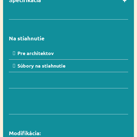
V súlade s normou
Áno
EN 1176-1
Na stiahnutie
Vekový rozsah
3-12
Pre architektov
Súbory na stiahnutie
Rozmer
244 x 579 cm
Rozmer
544 x 879 cm (40 m²)
bezpečnostnej zóny
Vyvažovanie,
Funkčnosť
Lezenie, Socializácia
Modifikácia: