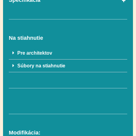
Špecifikácia
V súlade s normou
Áno
EN 1176-1
Na stiahnutie
Vekový rozsah
3-12
Pre architektov
Súbory na stiahnutie
Rozmer
866 x 128 cm
Rozmer
1279 x 593 cm (62
bezpečnostnej zóny
m²)
Vyvažovanie,
Funkčnosť
Modifikácia:
Lezenie, Socializácia