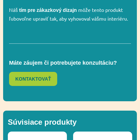
Náš
môže tento produkt
tím pre zákazkový dizajn
ľubovoľne upraviť tak, aby vyhovoval vášmu interiéru.
Celková výška
302 cm
Výška voľného
278 cm
pádu
Máte záujem či potrebujete konzultáciu?
Lezenie,
KONTAKTOVAŤ
Funkčnosť
Socializácia,
Vyvažovanie
Ďalšie informácie
Recyklácia
Súvisiace produkty