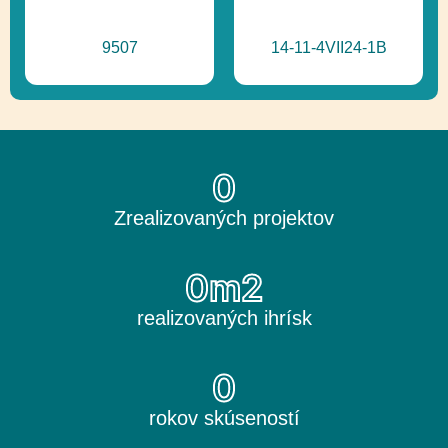
9507
14-11-4VII24-1B
0
Zrealizovaných projektov
0
m2
realizovaných ihrísk
0
rokov skúseností