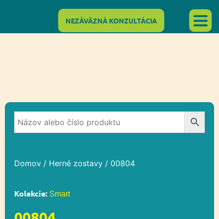
NEZÁVÄZNÁ KONZULTÁCIA
Domov
/
Herné zostavy
/ 00804
Kolekcie:
Smart
00804