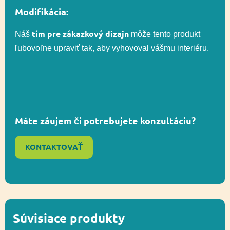
Lezenie, Senzorická
Modifikácia:
Funkčnosť
integrácia, Posuvné,
Socializácia
tím pre zákazkový dizajn
Náš
môže tento produkt
ľubovoľne upraviť tak, aby vyhovoval vášmu interiéru.
Celková výška
288 cm
Výška voľného
90 cm
pádu
Máte záujem či potrebujete konzultáciu?
KONTAKTOVAŤ
Lezenie, Posuvné,
Funkčnosť
Socializácia,
Zapojenie zmyslov
Ďalšie informácie
Recyklácia
Súvisiace produkty