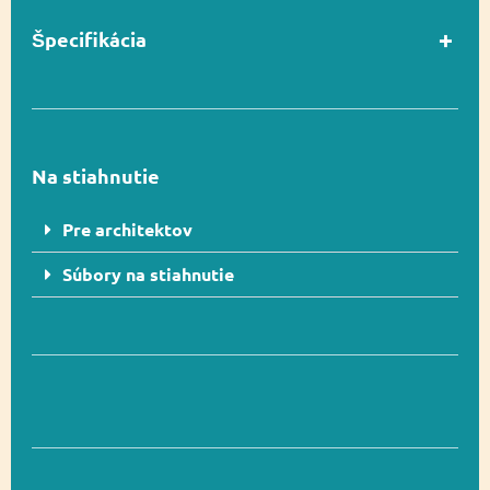
Špecifikácia
V súlade s normou
Áno
EN 1176-1
Na stiahnutie
Vekový rozsah
1-8
Pre architektov
Súbory na stiahnutie
Rozmer
305 x 318 cm
Rozmer
605 x 718 cm (28,4
bezpečnostnej zóny
m²)