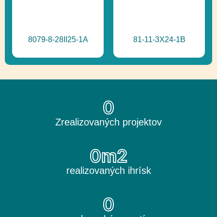
8079-8-28II25-1A
81-11-3X24-1B
0
Zrealizovaných projektov
0
m2
realizovaných ihrísk
0