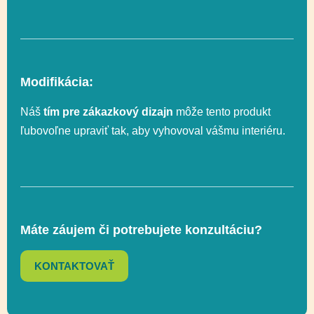
Vekový rozsah
3-12
Modifikácia:
ROTOFORM
Technológia
MASTER
Náš
tím pre zákazkový dizajn
môže tento produkt
ľubovoľne upraviť tak, aby vyhovoval vášmu interiéru.
Rozmer
538 x 493 cm
Rozmer
838 x 842 cm (47 m²)
bezpečnostnej zóny
Máte záujem či potrebujete konzultáciu?
KONTAKTOVAŤ
Celková výška
461 cm