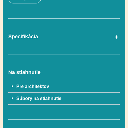
Špecifikácia
Vyvažovanie,
Funkčnosť
Lezenie, Posuvné,
Socializácia
Na stiahnutie
Pre architektov
Počet používateľov
18
Súbory na stiahnutie
V súlade s normou
Áno
EN 1176-1