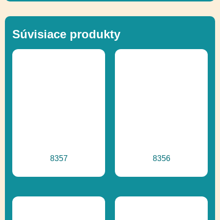
Výška voľného
120 cm
pádu
Súvisiace produkty
Lezenie, Posuvné,
Funkčnosť
Socializácia,
Vyvažovanie
Ďalšie informácie
Recyklácia
8357
8356