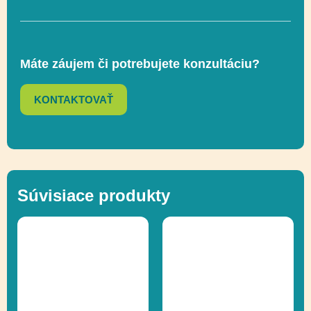
Lezenie, Posuvné,
Funkčnosť
Socializácia
Máte záujem či potrebujete konzultáciu?
Ďalšie informácie
Recyklácia
KONTAKTOVAŤ
Súvisiace produkty