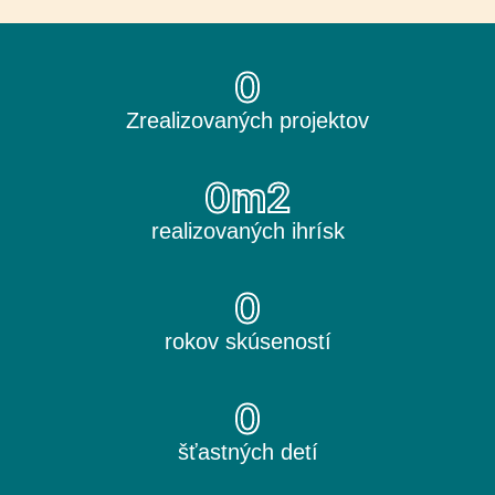
0
Zrealizovaných projektov
0
m2
realizovaných ihrísk
0
rokov skúseností
0
šťastných detí