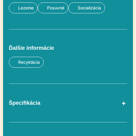
Lezenie
Posuvné
Socializácia
Ďalšie informácie
Recyklácia
Špecifikácia
Vekový rozsah
3-12